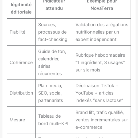
Indicateur
Exemple pour
légitimité
attendu
NovaTerra
éditoriale
Sources,
Validation des allégations
Fiabilité
processus de
nutritionnelles par un
fact-checking
expert indépendant
Guide de ton,
Rubrique hebdomadaire
calendrier,
Cohérence
“1 ingrédient, 3 usages”
séries
sur six mois
récurrentes
Plan media,
Déclinaison TikTok +
Distribution
SEO, social,
YouTube + articles
partenariats
indexés “sans lactose”
Brand lift, trafic qualifié,
Tableau de
Mesure
ventes incrémentales sur
bord multi-KPI
e-commerce