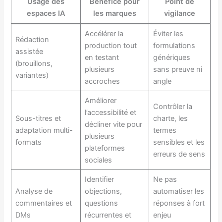
Usage des
Bénéfice pour
Point de
espaces IA
les marques
vigilance
Accélérer la
Éviter les
Rédaction
production tout
formulations
assistée
en testant
génériques
(brouillons,
plusieurs
sans preuve ni
variantes)
accroches
angle
Améliorer
Contrôler la
l’accessibilité et
Sous-titres et
charte, les
décliner vite pour
adaptation multi-
termes
plusieurs
formats
sensibles et les
plateformes
erreurs de sens
sociales
Identifier
Ne pas
Analyse de
objections,
automatiser les
commentaires et
questions
réponses à fort
DMs
récurrentes et
enjeu