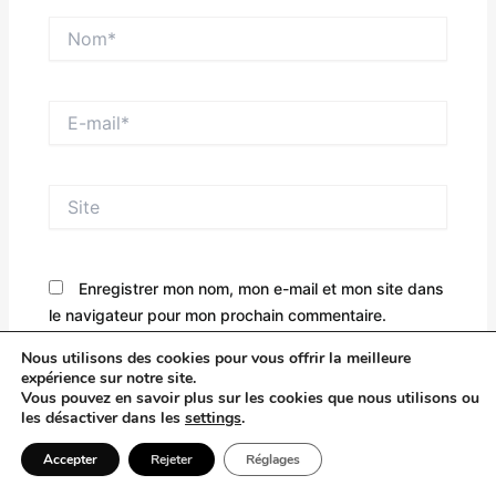
Nom*
E-
mail*
Site
Enregistrer mon nom, mon e-mail et mon site dans
le navigateur pour mon prochain commentaire.
Nous utilisons des cookies pour vous offrir la meilleure
Saisissez votre réponse en chiffres
expérience sur notre site.
Vous pouvez en savoir plus sur les cookies que nous utilisons ou
les désactiver dans les
settings
.
quatre × un =
Accepter
Rejeter
Réglages